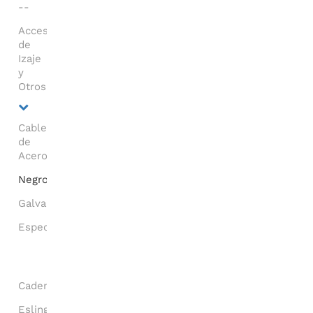
--
Accesorios
de
Izaje
y
Otros
Cables
de
Acero
Negro
Galvanizado
Especiales
Cadenas
Eslingas