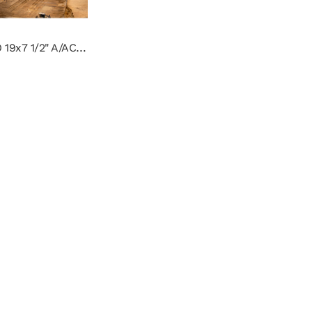
CABLE ACERO 19x7 1/2" A/ACERO NEGRO C/GRASA, NO ROTATORIO CALIDAD 1960 TRD