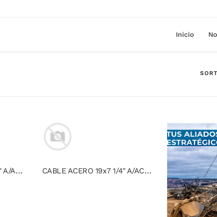
Inicio
No
SORT
CABLE ACERO 19x7 3/4" A/ACERO NEGRO C/GRASA NO ROTATORIO CALIDAD 1960 TRD
CABLE ACERO 19x7 1/4" A/ACERO NEGRO C/GRASA,NO ROTATORIO CALIDAD 1960 TRD